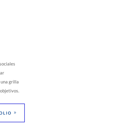
sociales
car
una grilla
objetivos.
OLIO