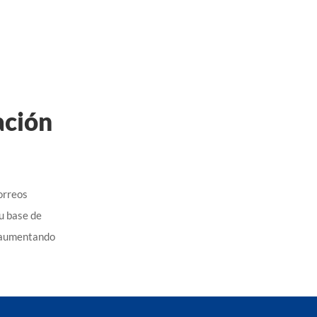
ación
orreos
u base de
y aumentando