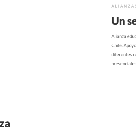
ALIANZA
Un s
Alianza edu
Chile. Apoy
diferentes r
presenciales
uza